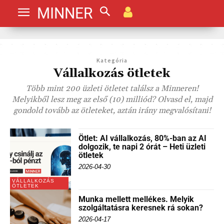
MINNER
Kategória
Vállalkozás ötletek
Több mint 200 üzleti ötletet találsz a Minneren!
Melyikből lesz meg az első (10) milliód? Olvasd el, majd
gondold tovább az ötleteket, aztán irány megvalósítani!
Ötlet: AI vállalkozás, 80%-ban az AI
dolgozik, te napi 2 órát – Heti üzleti
ötletek
2026-04-30
VÁLLALKOZÁS
ÖTLETEK
Munka mellett mellékes. Melyik
szolgáltatásra keresnek rá sokan?
2026-04-17