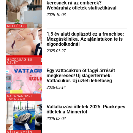
keresnek rá az emberek?
Webáruház ötletek statisztikával
2025-10-08
MELLÉKES
1,5 év alatt duplázott ez a franchise:
Mozgásklinika. Az ajánlatukon te is
elgondolkodnál
2025-03-27
GAZDASÁG ÉS
ÜZLET
Egy vattacukron öt fagyi árrését
megkeresed! Új slágertermék:
Vattacukor. Új üzleti lehetőség
2025-03-14
SZPONZORÁLT
TARTALOM
Vállalkozási ötletek 2025. Piacképes
ötletek a Minnertől
2025-02-02
VÁLLALKOZÁS