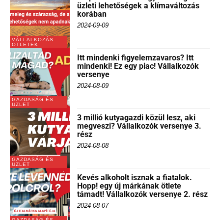
üzleti lehetőségek a klímaváltozás
korában
2024-09-09
VÁLLALKOZÁS
ÖTLETEK
Itt mindenki figyelemzavaros? Itt
mindenki! Ez egy piac! Vállalkozók
versenye
2024-08-09
GAZDASÁG ÉS
ÜZLET
3 millió kutyagazdi közül lesz, aki
megveszi? Vállalkozók versenye 3.
rész
2024-08-08
GAZDASÁG ÉS
ÜZLET
Kevés alkoholt isznak a fiatalok.
Hopp! egy új márkának ötlete
támadt! Vállalkozók versenye 2. rész
2024-08-07
GAZDASÁG ÉS