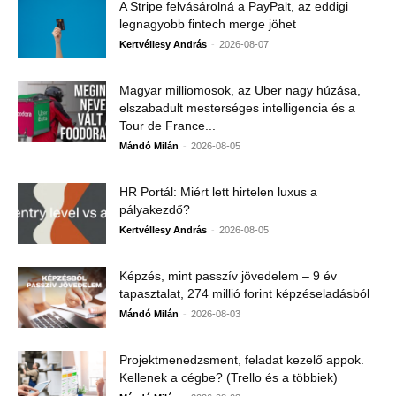
A Stripe felvásárolná a PayPalt, az eddigi
legnagyobb fintech merge jöhet
-
Kertvéllesy András
2026-08-07
Magyar milliomosok, az Uber nagy húzása,
elszabadult mesterséges intelligencia és a
Tour de France...
-
Mándó Milán
2026-08-05
HR Portál: Miért lett hirtelen luxus a
pályakezdő?
-
Kertvéllesy András
2026-08-05
Képzés, mint passzív jövedelem – 9 év
tapasztalat, 274 millió forint képzéseladásból
-
Mándó Milán
2026-08-03
Projektmenedzsment, feladat kezelő appok.
Kellenek a cégbe? (Trello és a többiek)