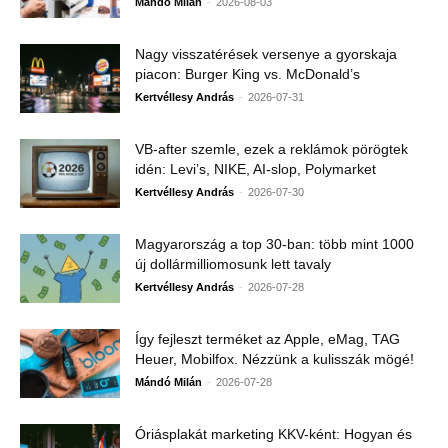
-
Mándó Milán
2026-08-03
Nagy visszatérések versenye a gyorskaja
piacon: Burger King vs. McDonald’s
-
Kertvéllesy András
2026-07-31
VB-after szemle, ezek a reklámok pörögtek
idén: Levi’s, NIKE, AI-slop, Polymarket
-
Kertvéllesy András
2026-07-30
Magyarország a top 30-ban: több mint 1000
új dollármilliomosunk lett tavaly
-
Kertvéllesy András
2026-07-28
Így fejleszt terméket az Apple, eMag, TAG
Heuer, Mobilfox. Nézzünk a kulisszák mögé!
-
Mándó Milán
2026-07-28
Óriásplakát marketing KKV-ként: Hogyan és