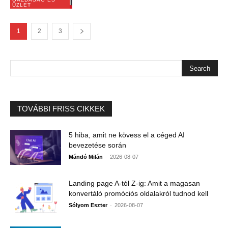
ÜZLET
1
2
3
TOVÁBBI FRISS CIKKEK
5 hiba, amit ne kövess el a céged AI
bevezetése során
-
Mándó Milán
2026-08-07
Landing page A-tól Z-ig: Amit a magasan
konvertáló promóciós oldalakról tudnod kell
-
Sólyom Eszter
2026-08-07