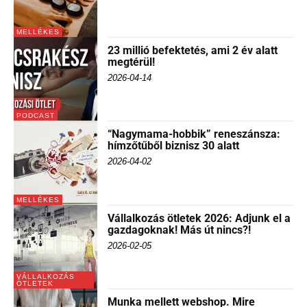
MELLÉKES
23 millió befektetés, ami 2 év alatt
megtérül!
2026-04-14
PODCAST
“Nagymama-hobbik” reneszánsza:
hímzőtűből biznisz 30 alatt
2026-04-02
MELLÉKES
Vállalkozás ötletek 2026: Adjunk el a
gazdagoknak! Más út nincs?!
2026-02-05
VÁLLALKOZÁS
ÖTLETEK
Munka mellett webshop. Mire