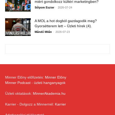
miért gondolkozz kültéri marketingben?
-
Sólyom Eszter
2026-07-24
A MOL a hot dogból gazdagodik meg?
Gyorsétterem lett – Üzleti hírek (4).
-
Mándó Milán
2026-07-23
Minner Előny előfizetés:
Minner Előny
Minner Podcast - üzleti hanganyagok
Üzleti oktatások:
MinnerAkademia.hu
Karrier - Dolgozz a Minnernél:
Karrier
Adatkezelési tájékoztató