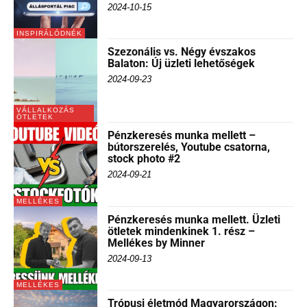
2024-10-15
INSPIRÁLÓDNÉK
Szezonális vs. Négy évszakos
Balaton: Új üzleti lehetőségek
2024-09-23
VÁLLALKOZÁS
ÖTLETEK
Pénzkeresés munka mellett –
bútorszerelés, Youtube csatorna,
stock photo #2
2024-09-21
MELLÉKES
Pénzkeresés munka mellett. Üzleti
ötletek mindenkinek 1. rész –
Mellékes by Minner
2024-09-13
MELLÉKES
Trópusi életmód Magyarországon: