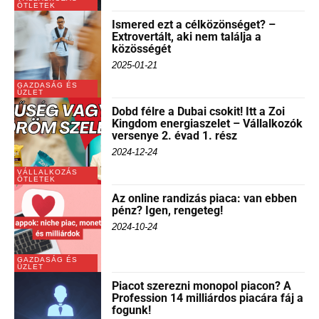
ÖTLETEK
Ismered ezt a célközönséget? –
Extrovertált, aki nem találja a
közösségét
2025-01-21
GAZDASÁG ÉS
ÜZLET
Dobd félre a Dubai csokit! Itt a Zoi
Kingdom energiaszelet – Vállalkozók
versenye 2. évad 1. rész
2024-12-24
VÁLLALKOZÁS
ÖTLETEK
Az online randizás piaca: van ebben
pénz? Igen, rengeteg!
2024-10-24
GAZDASÁG ÉS
ÜZLET
Piacot szerezni monopol piacon? A
Profession 14 milliárdos piacára fáj a
fogunk!