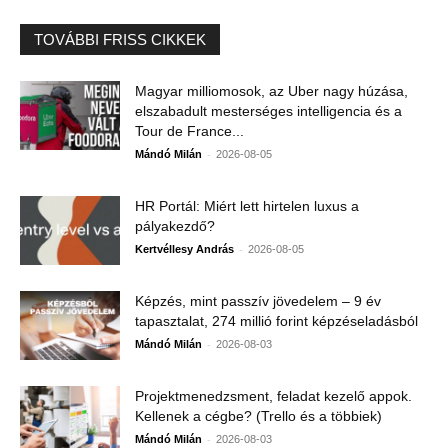
TOVÁBBI FRISS CIKKEK
Magyar milliomosok, az Uber nagy húzása,
elszabadult mesterséges intelligencia és a
Tour de France...
-
Mándó Milán
2026-08-05
HR Portál: Miért lett hirtelen luxus a
pályakezdő?
-
Kertvéllesy András
2026-08-05
Képzés, mint passzív jövedelem – 9 év
tapasztalat, 274 millió forint képzéseladásból
-
Mándó Milán
2026-08-03
Projektmenedzsment, feladat kezelő appok.
Kellenek a cégbe? (Trello és a többiek)
-
Mándó Milán
2026-08-03