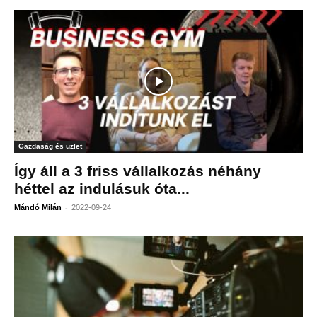
Gazdaság és üzlet
Így áll a 3 friss vállalkozás néhány
héttel az indulásuk óta...
-
Mándó Milán
2022-09-24