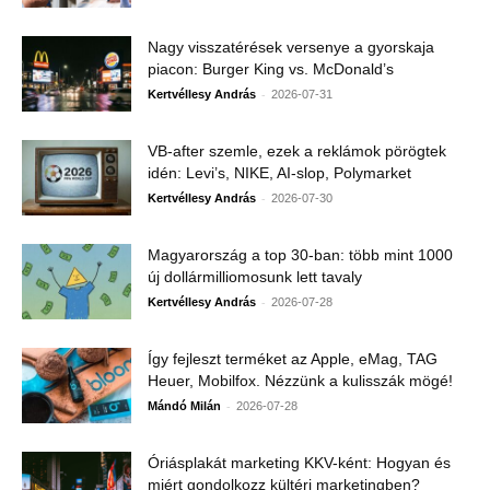
Nagy visszatérések versenye a gyorskaja
piacon: Burger King vs. McDonald’s
-
Kertvéllesy András
2026-07-31
VB-after szemle, ezek a reklámok pörögtek
idén: Levi’s, NIKE, AI-slop, Polymarket
-
Kertvéllesy András
2026-07-30
Magyarország a top 30-ban: több mint 1000
új dollármilliomosunk lett tavaly
-
Kertvéllesy András
2026-07-28
Így fejleszt terméket az Apple, eMag, TAG
Heuer, Mobilfox. Nézzünk a kulisszák mögé!
-
Mándó Milán
2026-07-28
Óriásplakát marketing KKV-ként: Hogyan és
miért gondolkozz kültéri marketingben?