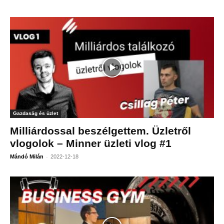
Gazdaság és üzlet
Milliárdossal beszélgettem. Üzletről
vlogolok – Minner üzleti vlog #1
-
Mándó Milán
2022-12-18