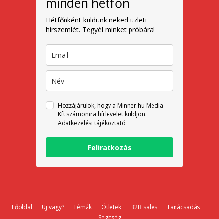
minden hétfőn
Hétfőnként küldünk neked üzleti
hírszemlét. Tegyél minket próbára!
Hozzájárulok, hogy a Minner.hu Média
Kft számomra hírlevelet küldjön.
Adatkezelési tájékoztató
Feliratkozás
Főoldal
Új vagy?
Témák
Ötletek
B2B sales
Tanácsadás
Segítség