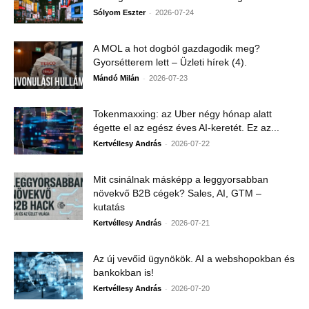
-
Sólyom Eszter
2026-07-24
A MOL a hot dogból gazdagodik meg?
Gyorsétterem lett – Üzleti hírek (4).
-
Mándó Milán
2026-07-23
Tokenmaxxing: az Uber négy hónap alatt
égette el az egész éves AI-keretét. Ez az...
-
Kertvéllesy András
2026-07-22
Mit csinálnak másképp a leggyorsabban
növekvő B2B cégek? Sales, AI, GTM –
kutatás
-
Kertvéllesy András
2026-07-21
Az új vevőid ügynökök. AI a webshopokban és
bankokban is!
-
Kertvéllesy András
2026-07-20