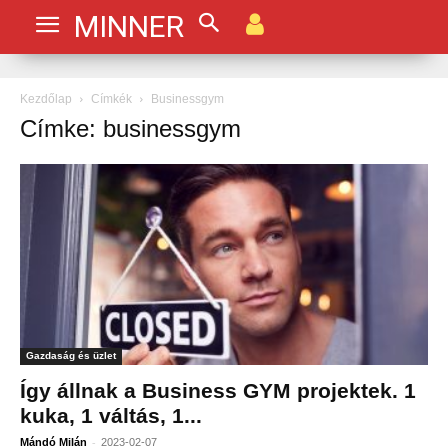
MINNER
Kezdőlap
Címkék
Businessgym
Címke: businessgym
Gazdaság és üzlet
Így állnak a Business GYM projektek. 1
kuka, 1 váltás, 1...
-
Mándó Milán
2023-02-07