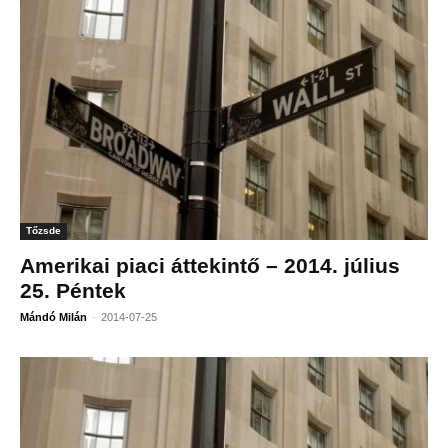
Tőzsde
Amerikai piaci áttekintő – 2014. július
25. Péntek
-
Mándó Milán
2014-07-25