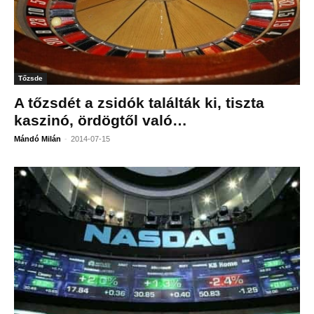
Tőzsde
A tőzsdét a zsidók találták ki, tiszta
kaszinó, ördögtől való…
-
Mándó Milán
2014-07-15