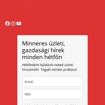
Facebook
Instagram
YouTube
Minneres üzleti,
gazdasági hírek
minden hétfőn
Hétfőnként küldünk neked üzleti
hírszemlét. Tegyél minket próbára!