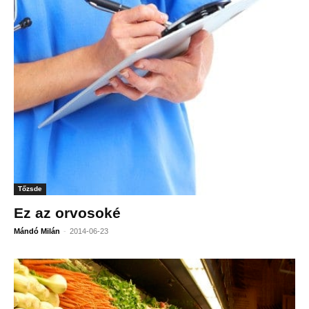
Tőzsde
Ez az orvosoké
-
Mándó Milán
2014-06-23