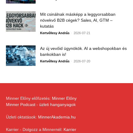
Mit csinálnak másképp a leggyorsabban
növekvő B2B cégek? Sales, AI, GTM –
kutatás
-
Kertvéllesy András
2026-07-21
Az új vevőid ügynökök. AI a webshopokban és
bankokban is!
-
Kertvéllesy András
2026-07-20
Minner Előny előfizetés:
Minner Előny
Minner Podcast - üzleti hanganyagok
Üzleti oktatások:
MinnerAkademia.hu
Karrier - Dolgozz a Minnernél:
Karrier