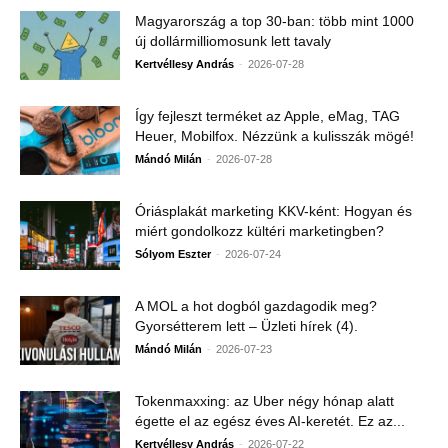
Magyarország a top 30-ban: több mint 1000
új dollármilliomosunk lett tavaly
-
Kertvéllesy András
2026-07-28
Így fejleszt terméket az Apple, eMag, TAG
Heuer, Mobilfox. Nézzünk a kulisszák mögé!
-
Mándó Milán
2026-07-28
Óriásplakát marketing KKV-ként: Hogyan és
miért gondolkozz kültéri marketingben?
-
Sólyom Eszter
2026-07-24
A MOL a hot dogból gazdagodik meg?
Gyorsétterem lett – Üzleti hírek (4).
-
Mándó Milán
2026-07-23
Tokenmaxxing: az Uber négy hónap alatt
égette el az egész éves AI-keretét. Ez az...
-
Kertvéllesy András
2026-07-22