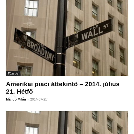
Tőzsde
Amerikai piaci áttekintő – 2014. július
21. Hétfő
-
Mándó Milán
2014-07-21