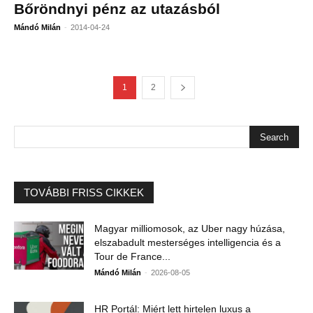
Bőröndnyi pénz az utazásból
-
Mándó Milán
2014-04-24
1
2
TOVÁBBI FRISS CIKKEK
Magyar milliomosok, az Uber nagy húzása,
elszabadult mesterséges intelligencia és a
Tour de France...
-
Mándó Milán
2026-08-05
HR Portál: Miért lett hirtelen luxus a