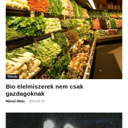
Tőzsde
Bio élelmiszerek nem csak
gazdagoknak
-
Mándó Milán
2014-05-07