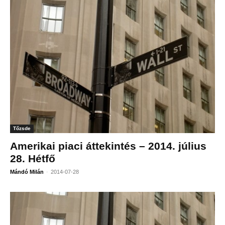
Tőzsde
Amerikai piaci áttekintés – 2014. július
28. Hétfő
-
Mándó Milán
2014-07-28