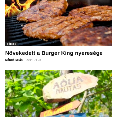
Tőzsde
Növekedett a Burger King nyeresége
-
Mándó Milán
2014-04-28