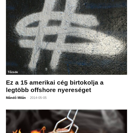
Tőzsde
Ez a 15 amerikai cég birtokolja a
legtöbb offshore nyereséget
-
Mándó Milán
2014-05-05