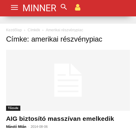
MINNER
Kezdőlap
Címkék
Amerikai részvénypiac
Címke: amerikai részvénypiac
Tőzsde
AIG biztosító masszívan emelkedik
-
Mándó Milán
2014-08-06