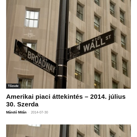
Tőzsde
Amerikai piaci áttekintés – 2014. július
30. Szerda
-
Mándó Milán
2014-07-30