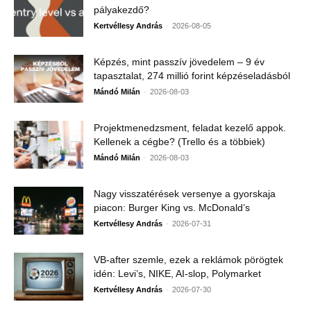
pályakezdő?
-
Kertvéllesy András
2026-08-05
Képzés, mint passzív jövedelem – 9 év
tapasztalat, 274 millió forint képzéseladásból
-
Mándó Milán
2026-08-03
Projektmenedzsment, feladat kezelő appok.
Kellenek a cégbe? (Trello és a többiek)
-
Mándó Milán
2026-08-03
Nagy visszatérések versenye a gyorskaja
piacon: Burger King vs. McDonald’s
-
Kertvéllesy András
2026-07-31
VB-after szemle, ezek a reklámok pörögtek
idén: Levi’s, NIKE, AI-slop, Polymarket
-
Kertvéllesy András
2026-07-30