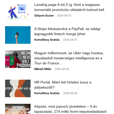
Landing page A-tól Z-ig: Amit a magasan
konvertáló promóciós oldalakról tudnod kell
-
Sólyom Eszter
2026-08-07
A Stripe felvásárolná a PayPalt, az eddigi
legnagyobb fintech merge jöhet
-
Kertvéllesy András
2026-08-07
Magyar milliomosok, az Uber nagy húzása,
elszabadult mesterséges intelligencia és a
Tour de France...
-
Mándó Milán
2026-08-05
HR Portál: Miért lett hirtelen luxus a
pályakezdő?
-
Kertvéllesy András
2026-08-05
Képzés, mint passzív jövedelem – 9 év
tapasztalat, 274 millió forint képzéseladásból