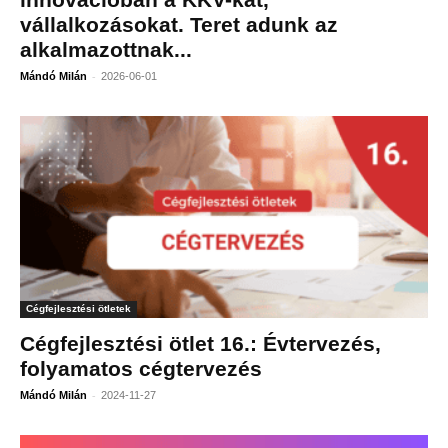
vállalkozásokat. Teret adunk az
alkalmazottnak...
-
Mándó Milán
2026-06-01
Cégfejlesztési ötletek
Cégfejlesztési ötlet 16.: Évtervezés,
folyamatos cégtervezés
-
Mándó Milán
2024-11-27