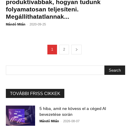
produktívabbak, hogyan tudunk
folyamatosan teljesíteni.
Megállíthatatlannak...
-
Mándó Milán
2020-09-25
1
2
TOVÁBBI FRISS CIKKEK
5 hiba, amit ne kövess el a céged AI
bevezetése során
-
Mándó Milán
2026-08-07