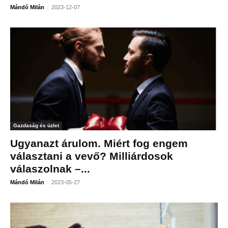
-
Mándó Milán
2023-12-07
Gazdaság és üzlet
Ugyanazt árulom. Miért fog engem
választani a vevő? Milliárdosok
válaszolnak –...
-
Mándó Milán
2023-05-27