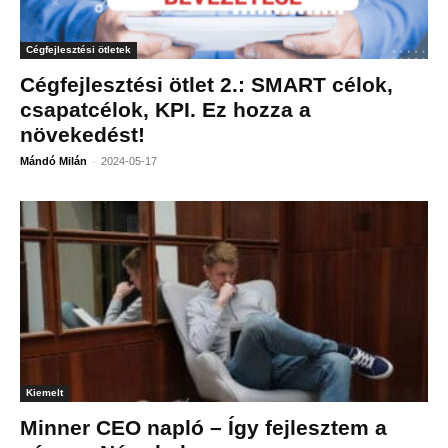
Cégfejlesztési ötletek
Cégfejlesztési ötlet 2.: SMART célok,
csapatcélok, KPI. Ez hozza a
növekedést!
-
Mándó Milán
2024-05-17
Kiemelt
Minner CEO napló – Így fejlesztem a