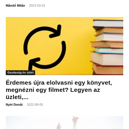
-
Mándó Milán
2023-03-01
Gazdaság és üzlet
Érdemes újra elolvasni egy könyvet,
megnézni egy filmet? Legyen az
üzleti,...
-
Nyiri Donát
2022-08-05