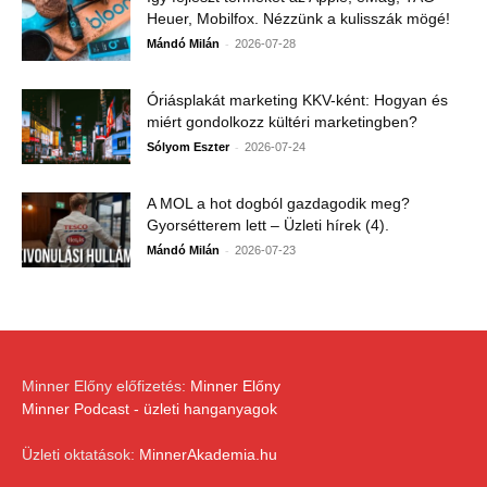
Heuer, Mobilfox. Nézzünk a kulisszák mögé!
-
Mándó Milán
2026-07-28
Óriásplakát marketing KKV-ként: Hogyan és
miért gondolkozz kültéri marketingben?
-
Sólyom Eszter
2026-07-24
A MOL a hot dogból gazdagodik meg?
Gyorsétterem lett – Üzleti hírek (4).
-
Mándó Milán
2026-07-23
Minner Előny előfizetés:
Minner Előny
Minner Podcast - üzleti hanganyagok
Üzleti oktatások:
MinnerAkademia.hu