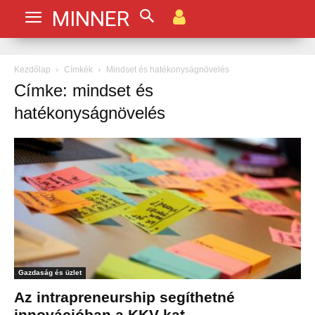
MINNER
Kezdőlap
Címkék
Mindset és hatékonyságnövelés
Címke: mindset és
hatékonyságnövelés
Gazdaság és üzlet
Az intrapreneurship segíthetné
innovációban a KKV-kat,