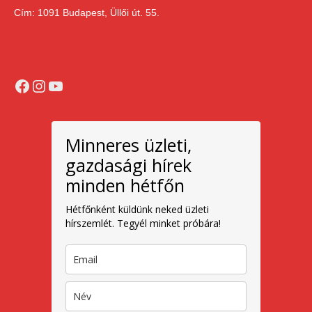
Cím: 1091 Budapest, Üllői út. 55.
Facebook
Instagram
YouTube
Minneres üzleti,
gazdasági hírek
minden hétfőn
Hétfőnként küldünk neked üzleti
hírszemlét. Tegyél minket próbára!