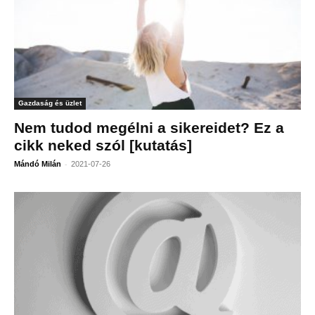
Gazdaság és üzlet
Nem tudod megélni a sikereidet? Ez a
cikk neked szól [kutatás]
-
Mándó Milán
2021-07-26