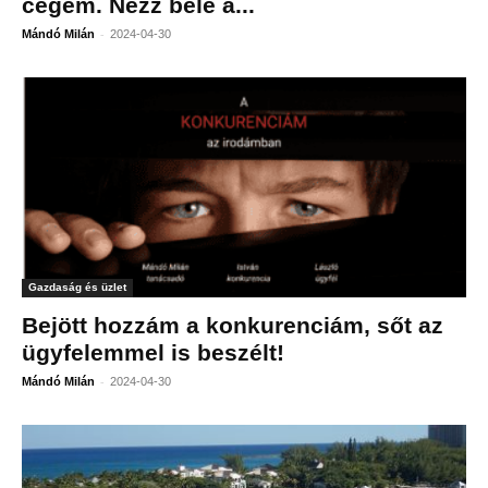
cégem. Nézz bele a...
-
Mándó Milán
2024-04-30
Gazdaság és üzlet
Bejött hozzám a konkurenciám, sőt az
ügyfelemmel is beszélt!
-
Mándó Milán
2024-04-30