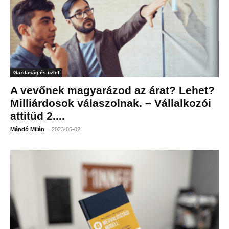
Gazdaság és üzlet
A vevőnek magyarázod az árat? Lehet?
Milliárdosok válaszolnak. – Vállalkozói
attitűd 2....
-
Mándó Milán
2023-05-02