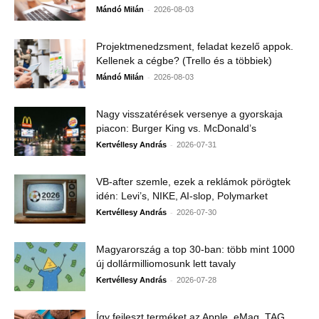
-
Mándó Milán
2026-08-03
Projektmenedzsment, feladat kezelő appok.
Kellenek a cégbe? (Trello és a többiek)
-
Mándó Milán
2026-08-03
Nagy visszatérések versenye a gyorskaja
piacon: Burger King vs. McDonald’s
-
Kertvéllesy András
2026-07-31
VB-after szemle, ezek a reklámok pörögtek
idén: Levi’s, NIKE, AI-slop, Polymarket
-
Kertvéllesy András
2026-07-30
Magyarország a top 30-ban: több mint 1000
új dollármilliomosunk lett tavaly
-
Kertvéllesy András
2026-07-28
Így fejleszt terméket az Apple, eMag, TAG